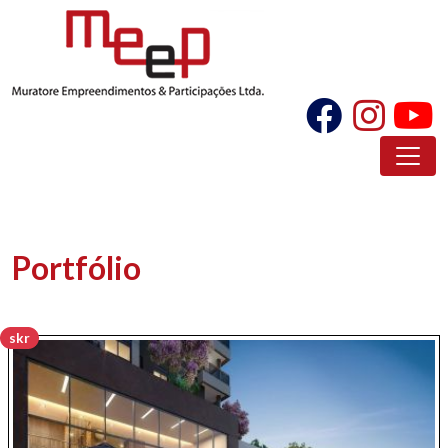
Portfólio
skr