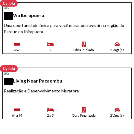
Cyrela
Via Ibirapuera
Uma oportunidade única para você morar ou investir na região do
Parque do Ibirapuera
2861
2
Obra Iniciada
2 Vaga(s)
Cyrela
Living Near Pacaembu
Realização e Desenvolvimento Muratore
64 a 94
2 a 3
Obra Finalizada
2 Vaga(s)