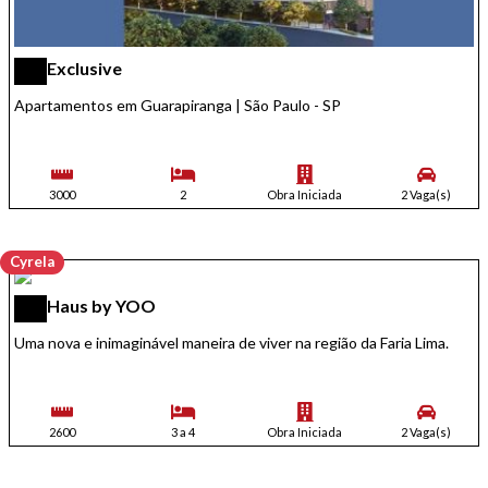
Exclusive
Apartamentos em Guarapiranga | São Paulo - SP
3000
2
Obra Iniciada
2 Vaga(s)
Cyrela
Haus by YOO
Uma nova e inimaginável maneira de viver na região da Faria Lima.
2600
3 a 4
Obra Iniciada
2 Vaga(s)