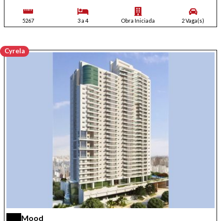
5267
3 a 4
Obra Iniciada
2 Vaga(s)
Cyrela
Mood